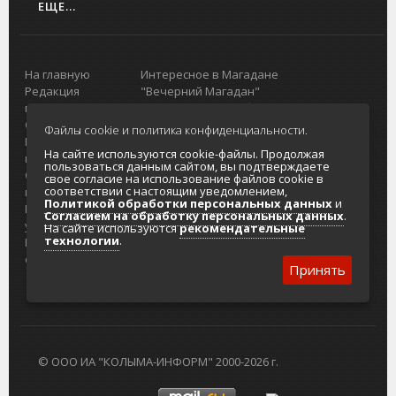
ЕЩЕ...
На главную
Интересное в Магадане
Редакция
"Вечерний Магадан"
портала
Городская доска объявлений
О проекте
Реклама
Файлы cookie и политика конфиденциальности.
Реклама на
Главный туристический портал
На сайте используются cookie-файлы. Продолжая
портале
Колымы
пользоваться данным сайтом, вы подтверждаете
Отзывы и
Политика в отношении обработки
свое согласие на использование файлов cookie в
соответствии с настоящим уведомлением,
предложения
персональных данных
Политикой обработки персональных данных
и
Интернет-
Согласие на обработку персональных
Согласием на обработку персональных данных
.
услуги
данных
На сайте используются
рекомендательные
технологии
.
Разработка
сайтов
Принять
© ООО ИА "КОЛЫМА-ИНФОРМ" 2000-2026 г.