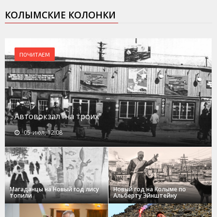
КОЛЫМСКИЕ КОЛОНКИ
ПОЧИТАЕМ
Автовокзал "на троих"
05-июл, 12:08
Магаданцы на Новый год лису
Новый год на Колыме по
топили
Альберту Эйнштейну