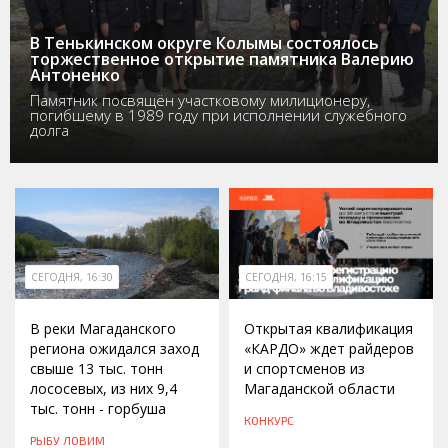
В Тенькинском округе Колымы состоялось
торжественное открытие памятника Валерию
Антоненко
Памятник посвящён участковому милиционеру,
погибшему в 1989 году при исполнении служебного
долга
СЕГОДНЯ, 16:30
СЕГОДНЯ, 16:15
В реки Магаданского
Открытая квалификация
региона ожидался заход
«КАРДО» ждет райдеров
свыше 13 тыс. тонн
и спортсменов из
лососевых, из них 9,4
Магаданской области
тыс. тонн - горбуша
КОНКУРС
РЫБУ ЛОВИМ