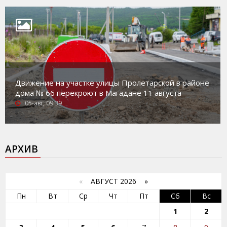
Движение на участке улицы Пролетарской в районе
дома № 66 перекроют в Магадане 11 августа
05-авг, 09:39
АРХИВ
«
АВГУСТ 2026 »
Пн
Вт
Ср
Чт
Пт
Сб
Вс
1
2