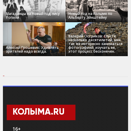
Магаданцы на Новый год лису
Новый год на Колыме по
топили
Альберту Эйнштейну
Валерий Остриков: Спустя
несколько десятилетий, мне
так же интересно заниматься
Алексей Грошевик: Удивлять
фотографией, изучать ее,
зрителей надо всегда.
этот процесс бесконечен.
КОЛЫМА.RU
16+