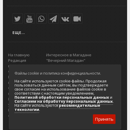
ЕЩЕ...
На главную
Интересное в Магадане
Редакция
"Вечерний Магадан"
портала
Городская доска объявлений
О проекте
Реклама
Файлы cookie и политика конфиденциальности.
Реклама на
Главный туристический портал
На сайте используются cookie-файлы. Продолжая
портале
Колымы
пользоваться данным сайтом, вы подтверждаете
Отзывы и
Политика в отношении обработки
свое согласие на использование файлов cookie в
соответствии с настоящим уведомлением,
предложения
персональных данных
Политикой обработки персональных данных
и
Интернет-
Согласие на обработку персональных
Согласием на обработку персональных данных
.
услуги
данных
На сайте используются
рекомендательные
технологии
.
Разработка
сайтов
Принять