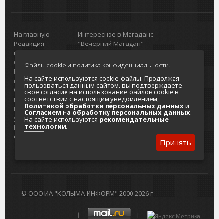
На главную
Интересное в Магадане
Редакция
"Вечерний Магадан"
портала
Городская доска объявлений
О проекте
Реклама
Файлы cookie и политика конфиденциальности.
Реклама на
Главный туристический портал
На сайте используются cookie-файлы. Продолжая
портале
Колымы
пользоваться данным сайтом, вы подтверждаете
Отзывы и
Политика в отношении обработки
свое согласие на использование файлов cookie в
соответствии с настоящим уведомлением,
предложения
персональных данных
Политикой обработки персональных данных
и
Интернет-
Согласие на обработку персональных
Согласием на обработку персональных данных
.
услуги
данных
На сайте используются
рекомендательные
технологии
.
Разработка
сайтов
Принять
© ООО ИА "КОЛЫМА-ИНФОРМ" 2000-2026 г.