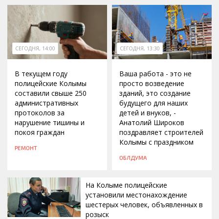
СЕГОДНЯ, 14:00
СЕГОДНЯ, 13:30
В текущем году
Ваша работа - это не
полицейские Колымы
просто возведение
составили свыше 250
зданий, это создание
административных
будущего для наших
протоколов за
детей и внуков, -
нарушение тишины и
Анатолий Широков
покоя граждан
поздравляет строителей
Колымы с праздником
РЕМОНТ
ОБЛДУМА
На Колыме полицейские
установили местонахождение
шестерых человек, объявленных в
розыск