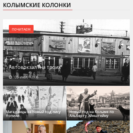
КОЛЫМСКИЕ КОЛОНКИ
ПОЧИТАЕМ
Автовокзал "на троих"
05-июл, 12:08
Магаданцы на Новый год лису
Новый год на Колыме по
топили
Альберту Эйнштейну