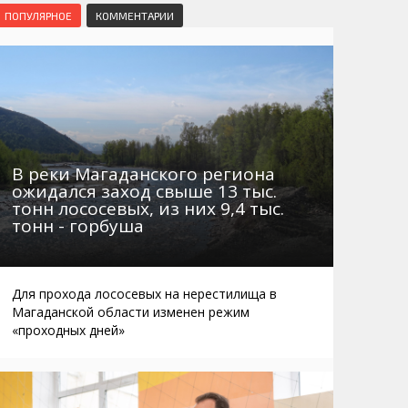
Маршруты. Улицы, остановки
Мошенники
ПОПУЛЯРНОЕ
КОММЕНТАРИИ
Телефоны
Интернет
Автобусы Магадан – Аэропорт
Жилье
Таблица приливов отливов
Не мусорить
Браконьеры
В реки Магаданского региона
ожидался заход свыше 13 тыс.
тонн лососевых, из них 9,4 тыс.
тонн - горбуша
Для прохода лососевых на нерестилища в
Магаданской области изменен режим
«проходных дней»