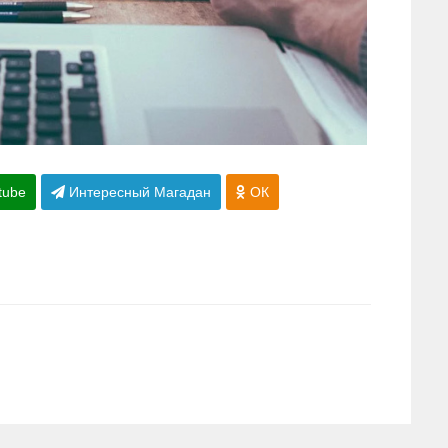
tube
Интересный Магадан
ОК