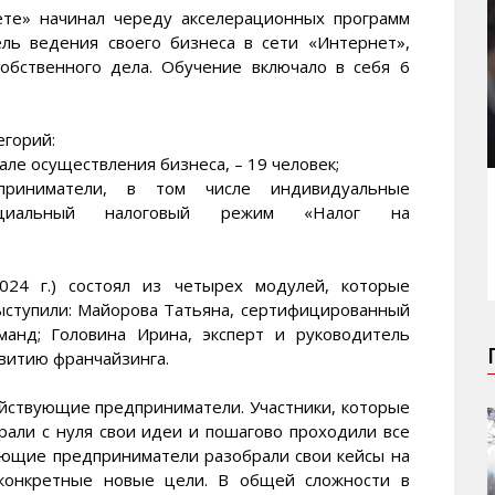
ете» начинал череду акселерационных программ
ель ведения своего бизнеса в сети «Интернет»,
обственного дела. Обучение включало в себя 6
егорий:
але осуществления бизнеса, – 19 человек;
риниматели, в том числе индивидуальные
пециальный налоговый режим «Налог на
024 г.) состоял из четырех модулей, которые
ыступили: Майорова Татьяна, сертифицированный
манд; Головина Ирина, эксперт и руководитель
витию франчайзинга.
йствующие предприниматели. Участники, которые
рали с нуля свои идеи и пошагово проходили все
ующие предприниматели разобрали свои кейсы на
 конкретные новые цели. В общей сложности в