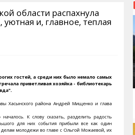
рактивная карта
ториум
Кинохроника Магадана
УМВД
кой области распахнула
и о Колыме
т
3D районы города
Косторезы Магадана
 уютная и, главное, теплая
ители экрана. Заставки
оустройство
Фотоальбом
Профсоюзы
йн вебкамеры в Магадане
ека
Соцподдержка
олыжная школа
Рыбу ловим
енты
Магадан в Instagram
рогих гостей, а среди них было немало самых
тречала приветливая хозяйка - библиотекарь
вда".
лавы Хасынского района Андрей Мищенко и глава
 началось. К слову сказать, разделить радость
льшого для них события прибыли все как один
 делам молодежи во главе с Ольгой Можаевой, их