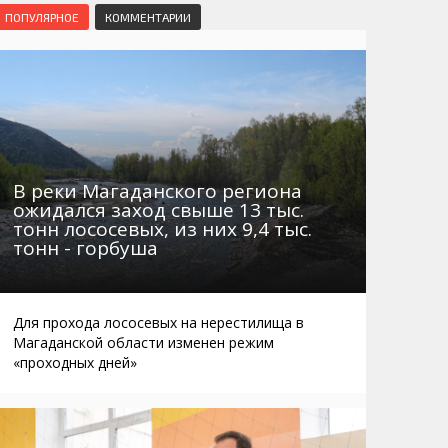
Маршруты. Улицы, остановки
Мошенники
ПОПУЛЯРНОЕ
КОММЕНТАРИИ
Телефоны
Интернет
Автобусы Магадан – Аэропорт
Жилье
Таблица приливов отливов
Не мусорить
Браконьеры
В реки Магаданского региона
ожидался заход свыше 13 тыс.
тонн лососевых, из них 9,4 тыс.
тонн - горбуша
Для прохода лососевых на нерестилища в
Магаданской области изменен режим
«проходных дней»