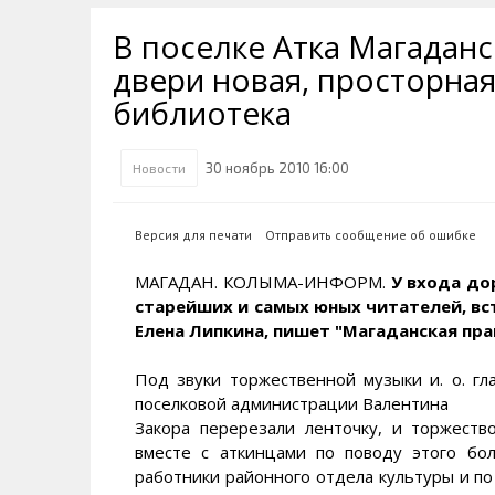
Транспортная инфраструктура
Губернатор
Инте
Кван
В поселке Атка Магаданс
Их надо знать. Галерея славы
Наркоте нет
Песн
Визи
Колымы
двери новая, просторная,
Аэропорт Магадан
Хран
Благ
библиотека
Достопримечательности
Магадана и области
Полицейских не бить
Онла
Ипот
Туристическик маршруты
Сельское хозяйство
Горн
30 ноябрь 2010 16:00
Новости
Аварии ДТП
Алим
Версия для печати
Отправить сообщение об ошибке
МАГАДАН. КОЛЫМА-ИНФОРМ.
У входа до
старейших и самых юных читателей, вс
Елена Липкина, пишет "Магаданская пра
Под звуки торжественной музыки и. о. г
поселковой администрации Валентина
Закора перерезали ленточку, и торжество
вместе с аткинцами по поводу этого бо
работники районного отдела культуры и по