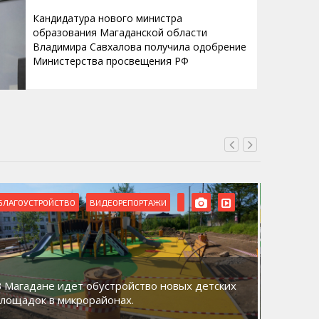
Кандидатура нового министра
образования Магаданской области
Владимира Савхалова получила одобрение
Министерства просвещения РФ
БЛАГОУСТРОЙСТВО
ВИДЕОРЕПОРТАЖИ
ВИДЕОРЕ
В Магадане идет обустройство новых детских
Акция «
площадок в микрорайонах.
общий д