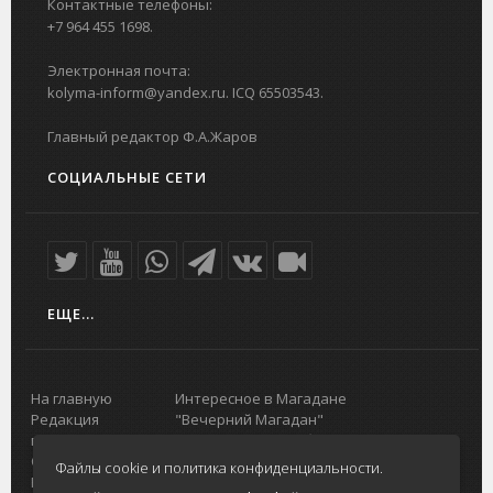
Контактные телефоны:
+7 964 455 1698.
Электронная почта:
kolyma-inform@yandex.ru. ICQ 65503543.
Главный редактор Ф.А.Жаров
СОЦИАЛЬНЫЕ СЕТИ
ЕЩЕ...
На главную
Интересное в Магадане
Редакция
"Вечерний Магадан"
портала
Городская доска объявлений
О проекте
Реклама
Файлы cookie и политика конфиденциальности.
Реклама на
Главный туристический портал