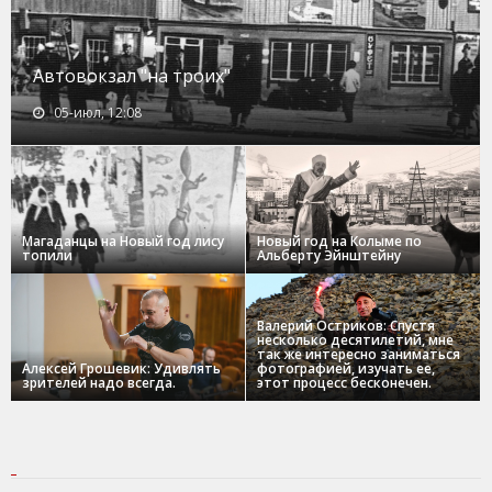
Автовокзал "на троих"
05-июл, 12:08
Магаданцы на Новый год лису
Новый год на Колыме по
топили
Альберту Эйнштейну
Валерий Остриков: Спустя
несколько десятилетий, мне
так же интересно заниматься
Алексей Грошевик: Удивлять
фотографией, изучать ее,
зрителей надо всегда.
этот процесс бесконечен.