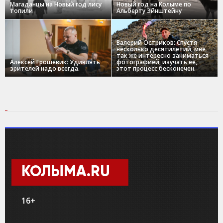
Магаданцы на Новый год лису
Новый год на Колыме по
топили
Альберту Эйнштейну
Валерий Остриков: Спустя
несколько десятилетий, мне
так же интересно заниматься
Алексей Грошевик: Удивлять
фотографией, изучать ее,
зрителей надо всегда.
этот процесс бесконечен.
КОЛЫМА.RU
16+