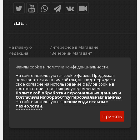
ЕЩЕ...
На главную
Интересное в Магадане
Редакция
"Вечерний Магадан"
портала
Городская доска объявлений
О проекте
Реклама
Файлы cookie и политика конфиденциальности.
Реклама на
Главный туристический портал
На сайте используются cookie-файлы. Продолжая
портале
Колымы
пользоваться данным сайтом, вы подтверждаете
Отзывы и
Политика в отношении обработки
свое согласие на использование файлов cookie в
соответствии с настоящим уведомлением,
предложения
персональных данных
Политикой обработки персональных данных
и
Интернет-
Согласие на обработку персональных
Согласием на обработку персональных данных
.
услуги
данных
На сайте используются
рекомендательные
технологии
.
Разработка
сайтов
Принять