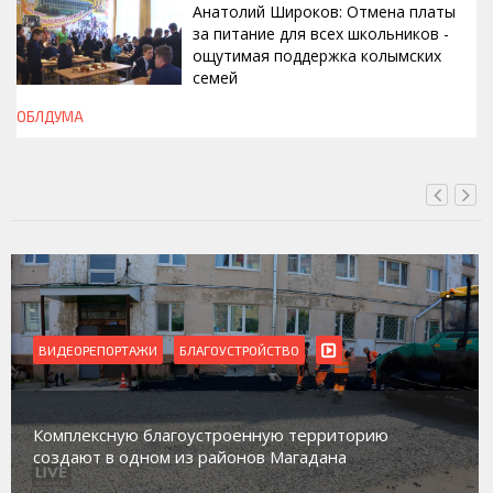
Анатолий Широков: Отмена платы
за питание для всех школьников -
ощутимая поддержка колымских
семей
ОБЛДУМА
ВЧЕРА, 23:13
ВИДЕОРЕПОРТАЖИ
Магадан присоединился к пилотному проекту по
работе с несовершеннолетними из групп
социального риска «Переправа»