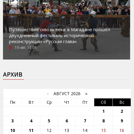
Путешествие сквозь века: в Магадане прошел
двухдневный фестиваль исторической
реконструкции «Русская глава»
10-авг, 11:04
АРХИВ
«
АВГУСТ 2026 »
Пн
Вт
Ср
Чт
Пт
Сб
Вс
1
2
3
4
5
6
7
8
9
10
11
12
13
14
15
16