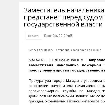
Транспортная инфраструктура
Губернатор
Инте
Кван
Заместитель начальника
Их надо знать. Галерея славы
Наркоте нет
Песн
Визи
Колымы
предстанет перед судом
Аэропорт Магадан
Хран
Благ
государственной власти
Достопримечательности
Магадана и области
Полицейских не бить
Онла
Ипот
Туристическик маршруты
Сельское хозяйство
Горн
19 ноябрь 2010 14:15
Новости
Аварии ДТП
Алим
Версия для печати
Отправить сообщение об ошибке
МАГАДАН. КОЛЫМА-ИНФОРМ.
Направл
заместителя начальника пожарной
преступлений против государственной 
Прокуратура города Магадана утвердила 
отношении заместителя начальника по
противопожарной службы по Магаданс
должностных полномочий, повлекших суще
граждан, охраняемых законом интересов обще