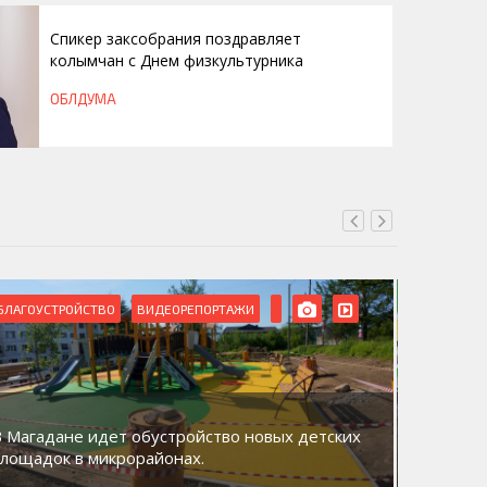
Спикер заксобрания поздравляет
колымчан с Днем физкультурника
ОБЛДУМА
БЛАГОУСТРОЙСТВО
ВИДЕОРЕПОРТАЖИ
ВИДЕОРЕ
В Магадане идет обустройство новых детских
Акция «
площадок в микрорайонах.
общий д