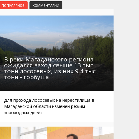
Маршруты. Улицы, остановки
Мошенники
ПОПУЛЯРНОЕ
КОММЕНТАРИИ
Телефоны
Интернет
Автобусы Магадан – Аэропорт
Жилье
Таблица приливов отливов
Не мусорить
Браконьеры
В реки Магаданского региона
ожидался заход свыше 13 тыс.
тонн лососевых, из них 9,4 тыс.
тонн - горбуша
Для прохода лососевых на нерестилища в
Магаданской области изменен режим
«проходных дней»