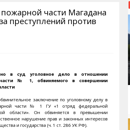
рактивная карта
ториум
Кинохроника Магадана
УМВД
 пожарной части Магадана
и о Колыме
т
3D районы города
Косторезы Магадана
 за преступлений против
ители экрана. Заставки
оустройство
Фотоальбом
Профсоюзы
йн вебкамеры в Магадане
ека
Соцподдержка
олыжная школа
Рыбу ловим
енты
Магадан в Instagram
ено в суд уголовное дело в отношении
 части № 1, обвиняемого в совершении
власти
обвинительное заключение по уголовному делу в
жарной части № 1 ГУ «1 отряд федеральной
кой области». Он обвиняется в превышении
ственное нарушение прав и законных интересов
ства и государства (ч. 1 ст. 286 УК РФ).