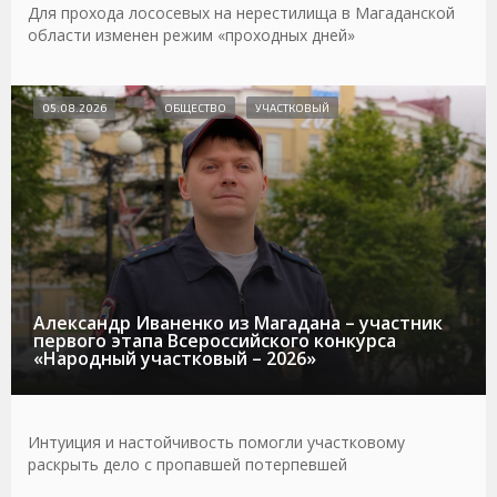
Для прохода лососевых на нерестилища в Магаданской
области изменен режим «проходных дней»
05.08.2026
ОБЩЕСТВО
УЧАСТКОВЫЙ
Александр Иваненко из Магадана – участник
первого этапа Всероссийского конкурса
«Народный участковый – 2026»
Интуиция и настойчивость помогли участковому
раскрыть дело с пропавшей потерпевшей