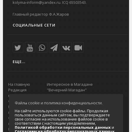
kolyma-inform@yandex.ru. ICQ 65503543.
Главный редактор Ф.А.Жаров
СОЦИАЛЬНЫЕ СЕТИ
ЕЩЕ...
На главную
Интересное в Магадане
Редакция
"Вечерний Магадан"
портала
Городская доска объявлений
О проекте
Реклама
Файлы cookie и политика конфиденциальности.
Реклама на
Главный туристический портал
На сайте используются cookie-файлы. Продолжая
портале
Колымы
пользоваться данным сайтом, вы подтверждаете
Отзывы и
Политика в отношении обработки
свое согласие на использование файлов cookie в
соответствии с настоящим уведомлением,
предложения
персональных данных
Политикой обработки персональных данных
и
Интернет-
Согласие на обработку персональных
Согласием на обработку персональных данных
.