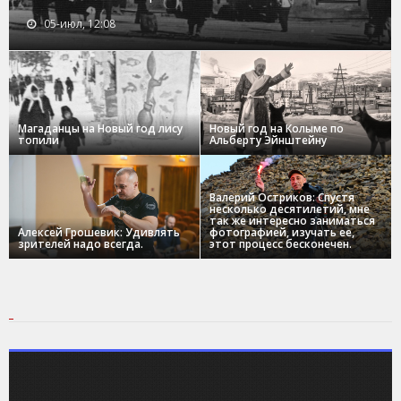
05-июл, 12:08
Магаданцы на Новый год лису
Новый год на Колыме по
топили
Альберту Эйнштейну
Валерий Остриков: Спустя
несколько десятилетий, мне
так же интересно заниматься
Алексей Грошевик: Удивлять
фотографией, изучать ее,
зрителей надо всегда.
этот процесс бесконечен.