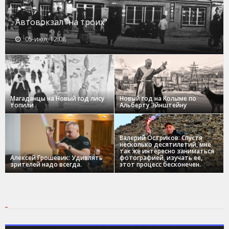
Автовокзал "на троих"
05-июл, 12:08
Магаданцы на Новый год лису
Новый год на Колыме по
топили
Альберту Эйнштейну
Валерий Остриков: Спустя
несколько десятилетий, мне
так же интересно заниматься
Алексей Грошевик: Удивлять
фотографией, изучать ее,
зрителей надо всегда.
этот процесс бесконечен.