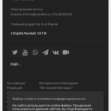
Электронная почта:
kolyma-inform@yandex.ru. ICQ 65503543.
Главный редактор Ф.А.Жаров
СОЦИАЛЬНЫЕ СЕТИ
ЕЩЕ...
На главную
Интересное в Магадане
Редакция
"Вечерний Магадан"
портала
Городская доска объявлений
О проекте
Реклама
Файлы cookie и политика конфиденциальности.
Реклама на
Главный туристический портал
На сайте используются cookie-файлы. Продолжая
портале
Колымы
пользоваться данным сайтом, вы подтверждаете