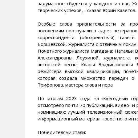
задуманное сбудется у каждого из вас. Же
творческих успехов, - сказал Юрий Казетов.
Особые слова признательности за пр
поколениям прозвучали в адрес ветерано
корреспондента (обозревателя) газет
Борщевской, журналиста с отличным ярким 
Почётного журналиста Магадана; Натальи В
Александровны Леухиной, журналиста, 
авторской песне; Клары Владиславовны
режиссера высокой квалификации, почет
которая создала множество передач о 
Трифонова, мастера слова и пера.
По итогам 2023 года на ежегодный гор
отсмотрело почти 70 публикаций, видео- и
номинациях: лучший телевизионный сюжет
информационный материал новостного инте
Победителями стали: