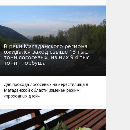
Маршруты. Улицы, остановки
Мошенники
Телефоны
Интернет
Автобусы Магадан – Аэропорт
Жилье
Таблица приливов отливов
Не мусорить
Браконьеры
В реки Магаданского региона
ожидался заход свыше 13 тыс.
тонн лососевых, из них 9,4 тыс.
тонн - горбуша
Для прохода лососевых на нерестилища в
Магаданской области изменен режим
«проходных дней»