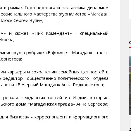
х в рамках Года педагога и наставника дипломом
фессионального мастерства журналистов «Магадан
Плюс» Сергей Чупин;
ам» и сюжет «Пик Комендант» - специальный
Исаева;
емпионку» в рубрике «В фокусе - Магадан» - шеф-
Корнетова;
нии карьеры и сохранении семейных ценностей в
редактор общественно-политического отдела
азеты «Вечерний Магадан» Анна Редкоплетова;
встречали нежданных гостей из Индии, которые
льского дома «Магаданская правда» Анна Сергеева;
д для бизнеса» - корреспондент информационного