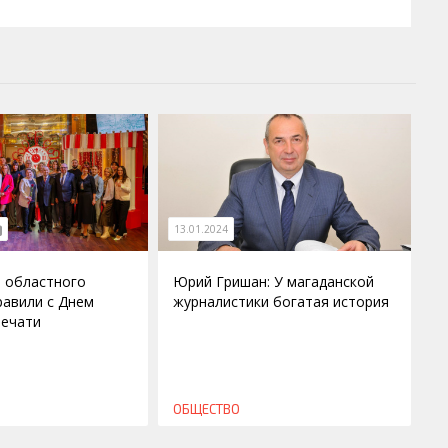
13.01.2024
 областного
Юрий Гришан: У магаданской
равили с Днем
журналистики богатая история
печати
ОБЩЕСТВО