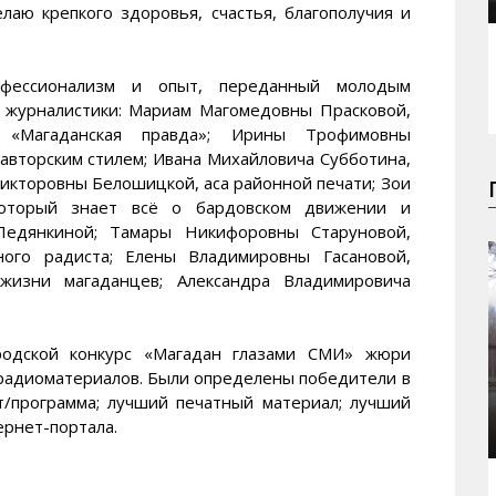
лаю крепкого здоровья, счастья, благополучия и
офессионализм и опыт, переданный молодым
в журналистики: Мариам Магомедовны Прасковой,
ы «Магаданская правда»; Ирины Трофимовны
авторским стилем; Ивана Михайловича Субботина,
икторовны Белошицкой, аса районной печати; Зои
который знает всё о бардовском движении и
 Ледянкиной; Тамары Никифоровны Старуновой,
ного радиста; Елены Владимировны Гасановой,
жизни магаданцев; Александра Владимировича
одской конкурс «Магадан глазами СМИ» жюри
 радиоматериалов. Были определены победители в
/программа; лучший печатный материал; лучший
рнет-портала.