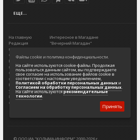
ЕЩЕ...
На главную
Интересное в Магадане
Редакция
"Вечерний Магадан"
портала
Городская доска объявлений
О проекте
Реклама
Файлы cookie и политика конфиденциальности.
Реклама на
Главный туристический портал
На сайте используются cookie-файлы. Продолжая
портале
Колымы
пользоваться данным сайтом, вы подтверждаете
Отзывы и
Политика в отношении обработки
свое согласие на использование файлов cookie в
соответствии с настоящим уведомлением,
предложения
персональных данных
Политикой обработки персональных данных
и
Интернет-
Согласие на обработку персональных
Согласием на обработку персональных данных
.
услуги
данных
На сайте используются
рекомендательные
технологии
.
Разработка
сайтов
Принять
© ООО ИА "КОЛЫМА-ИНФОРМ" 2000-2026 г.