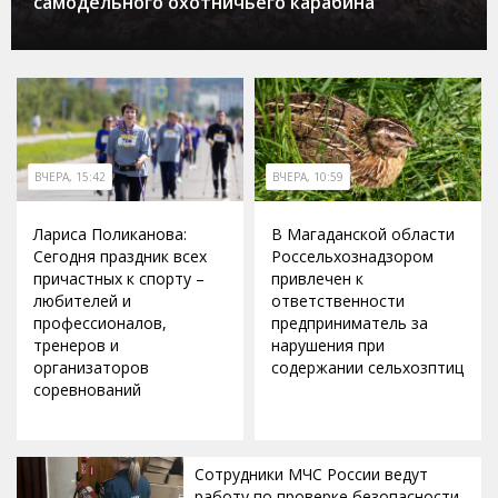
самодельного охотничьего карабина
ВЧЕРА, 15:42
ВЧЕРА, 10:59
Лариса Поликанова:
В Магаданской области
Сегодня праздник всех
Россельхознадзором
причастных к спорту –
привлечен к
любителей и
ответственности
профессионалов,
предприниматель за
тренеров и
нарушения при
организаторов
содержании сельхозптиц
соревнований
Сотрудники МЧС России ведут
работу по проверке безопасности