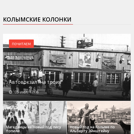
КОЛЫМСКИЕ КОЛОНКИ
ПОЧИТАЕМ
Автовокзал "на троих"
05-июл, 12:08
Магаданцы на Новый год лису
Новый год на Колыме по
топили
Альберту Эйнштейну