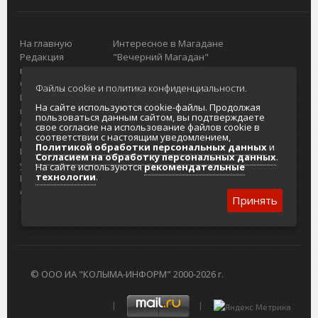
На главную
Интересное в Магадане
Редакция
"Вечерний Магадан"
портала
Городская доска объявлений
О проекте
Реклама
Файлы cookie и политика конфиденциальности.
Реклама на
Главный туристический портал
На сайте используются cookie-файлы. Продолжая
портале
Колымы
пользоваться данным сайтом, вы подтверждаете
Отзывы и
Политика в отношении обработки
свое согласие на использование файлов cookie в
соответствии с настоящим уведомлением,
предложения
персональных данных
Политикой обработки персональных данных
и
Интернет-
Согласие на обработку персональных
Согласием на обработку персональных данных
.
услуги
данных
На сайте используются
рекомендательные
технологии
.
Разработка
сайтов
Принять
© ООО ИА "КОЛЫМА-ИНФОРМ" 2000-2026 г.