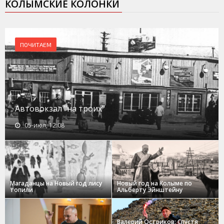
КОЛЫМСКИЕ КОЛОНКИ
ПОЧИТАЕМ
Автовокзал "на троих"
05-июл, 12:08
Магаданцы на Новый год лису
Новый год на Колыме по
топили
Альберту Эйнштейну
Валерий Остриков: Спустя