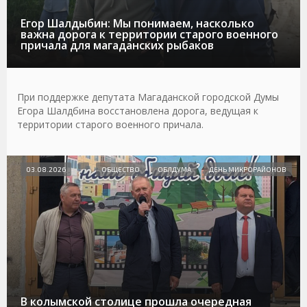
Егор Шалдыбин: Мы понимаем, насколько
важна дорога к территории старого военного
причала для магаданских рыбаков
При поддержке депутата Магаданской городской Думы
Егора Шалдбина восстановлена дорога, ведущая к
территории старого военного причала.
03.08.2026
ОБЩЕСТВО
ОБЛДУМА
ДЕНЬ МИКРОРАЙОНОВ
В колымской столице прошла очередная