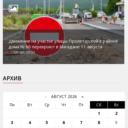
Движение на участке улицы Пролетарской в районе
дома № 66 перекроют в Магадане 11 августа
05-авг, 09:39
АРХИВ
«
АВГУСТ 2026 »
Пн
Вт
Ср
Чт
Пт
Сб
Вс
1
2
3
4
5
6
7
8
9