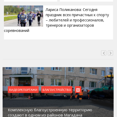
Лариса Поликанова: Сегодня
праздник всех причастных к спорту
– любителей и профессионалов,
тренеров и организаторов
соревнований
ВЧЕРА, 15:42
ВИДЕОРЕПОРТАЖИ
Магадан присоединился к пилотному проекту по
работе с несовершеннолетними из групп
социального риска «Переправа»