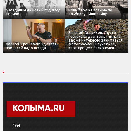
Магаданцы на Новый год лису
Новый год на Колыме по
топили
Альберту Эйнштейну
Валерий Остриков: Спустя
несколько десятилетий, мне
так же интересно заниматься
Алексей Грошевик: Удивлять
фотографией, изучать ее,
зрителей надо всегда.
этот процесс бесконечен.
КОЛЫМА.RU
16+