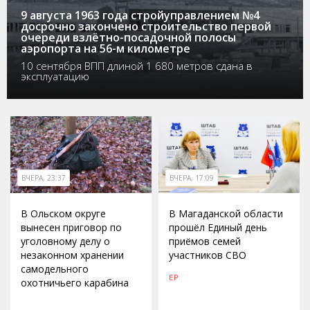
9 августа 1963 года стройуправлением №4
досрочно закончено строительство первой
очереди взлётно-посадочной полосы
аэропорта на 56-м километре
10 сентября ВПП длиной 1 680 метров сдана в
эксплуатацию
ВЧЕРА, 23:37
ВЧЕРА, 17:09
В Ольском округе
В Магаданской области
вынесен приговор по
прошёл Единый день
уголовному делу о
приёмов семей
незаконном хранении
участников СВО
самодельного
ЕР
охотничьего карабина