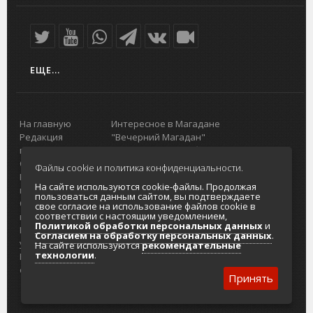
ЕЩЕ...
На главную
Интересное в Магадане
Редакция
"Вечерний Магадан"
портала
Городская доска объявлений
О проекте
Реклама
Файлы cookie и политика конфиденциальности.
Реклама на
Главный туристический портал
На сайте используются cookie-файлы. Продолжая
портале
Колымы
пользоваться данным сайтом, вы подтверждаете
Отзывы и
Политика в отношении обработки
свое согласие на использование файлов cookie в
соответствии с настоящим уведомлением,
предложения
персональных данных
Политикой обработки персональных данных
и
Интернет-
Согласие на обработку персональных
Согласием на обработку персональных данных
.
услуги
данных
На сайте используются
рекомендательные
технологии
.
Разработка
сайтов
Принять