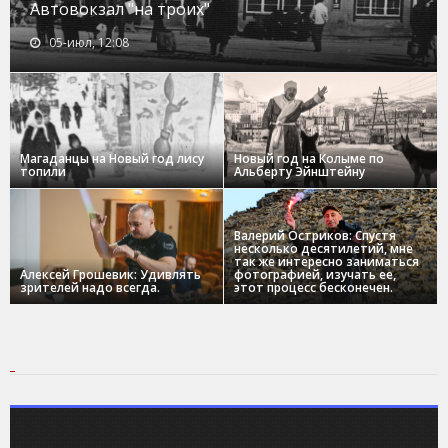
Автовокзал "на троих"
05-июл, 12:08
Магаданцы на Новый год лису
Новый год на Колыме по
топили
Альберту Эйнштейну
Валерий Остриков: Спустя
несколько десятилетий, мне
так же интересно заниматься
Алексей Грошевик: Удивлять
фотографией, изучать ее,
зрителей надо всегда.
этот процесс бесконечен.