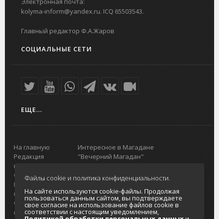
Электронная почта:
kolyma-inform@yandex.ru. ICQ 65503543.
Главный редактор Ф.А.Жаров
СОЦИАЛЬНЫЕ СЕТИ
ЕЩЕ...
На главную
Интересное в Магадане
Редакция
"Вечерний Магадан"
портала
Городская доска объявлений
О проекте
Реклама
Файлы cookie и политика конфиденциальности.
Реклама на
Главный туристический портал
На сайте используются cookie-файлы. Продолжая
портале
Колымы
пользоваться данным сайтом, вы подтверждаете
Отзывы и
Политика в отношении обработки
свое согласие на использование файлов cookie в
соответствии с настоящим уведомлением,
предложения
персональных данных
Политикой обработки персональных данных
и