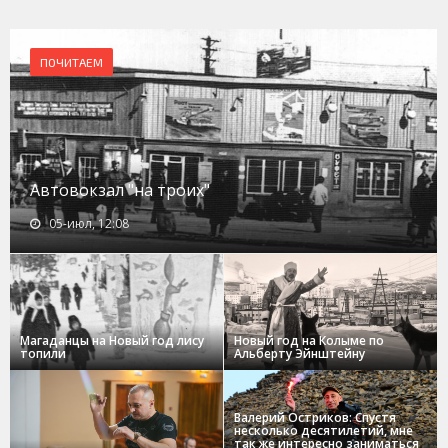
ПОЧИТАЕМ
Автовокзал "на троих"
05-июл, 12:08
Магаданцы на Новый год лису
Новый год на Колыме по
топили
Альберту Эйнштейну
Валерий Остриков: Спустя
несколько десятилетий, мне
так же интересно заниматься