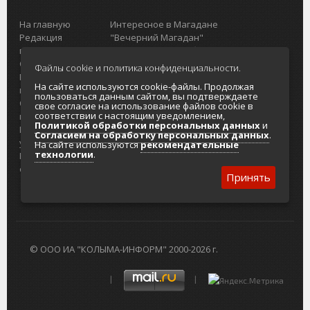
На главную
Интересное в Магадане
Редакция
"Вечерний Магадан"
портала
Городская доска объявлений
О проекте
Реклама
Файлы cookie и политика конфиденциальности.
Реклама на
Главный туристический портал
На сайте используются cookie-файлы. Продолжая
портале
Колымы
пользоваться данным сайтом, вы подтверждаете
Отзывы и
Политика в отношении обработки
свое согласие на использование файлов cookie в
соответствии с настоящим уведомлением,
предложения
персональных данных
Политикой обработки персональных данных
и
Интернет-
Согласие на обработку персональных
Согласием на обработку персональных данных
.
услуги
данных
На сайте используются
рекомендательные
технологии
.
Разработка
сайтов
Принять
© ООО ИА "КОЛЫМА-ИНФОРМ" 2000-2026 г.