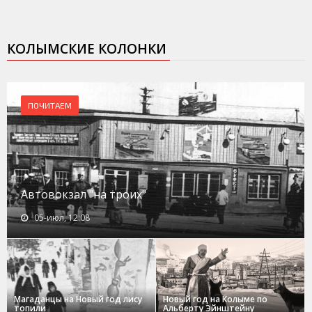
КОЛЫМСКИЕ КОЛОНКИ
ПОЧИТАЕМ
Автовокзал "на троих"
05-июл, 12:08
Магаданцы на Новый год лису
Новый год на Колыме по
топили
Альберту Эйнштейну