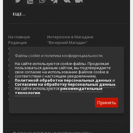
ЕЩЕ...
На главную
Интересное в Магадане
Редакция
"Вечерний Магадан"
портала
Городская доска объявлений
О проекте
Реклама
Файлы cookie и политика конфиденциальности.
Реклама на
Главный туристический портал
На сайте используются cookie-файлы. Продолжая
портале
Колымы
пользоваться данным сайтом, вы подтверждаете
Отзывы и
Политика в отношении обработки
свое согласие на использование файлов cookie в
соответствии с настоящим уведомлением,
предложения
персональных данных
Политикой обработки персональных данных
и
Интернет-
Согласие на обработку персональных
Согласием на обработку персональных данных
.
услуги
данных
На сайте используются
рекомендательные
технологии
.
Разработка
сайтов
Принять