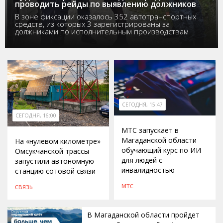
проводить рейды по выявлению должников
В зоне фиксации оказалось 352 автотранспортных
средств, из которых 3 зарегистрированы за
должниками по исполнительным производствам
СЕГОДНЯ, 15:47
СЕГОДНЯ, 16:00
МТС запускает в
Магаданской области
На «нулевом километре»
обучающий курс по ИИ
Омсукчанской трассы
для людей с
запустили автономную
инвалидностью
станцию сотовой связи
МТС
СВЯЗЬ
В Магаданской области пройдет