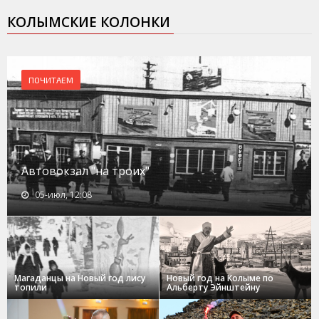
КОЛЫМСКИЕ КОЛОНКИ
ПОЧИТАЕМ
Автовокзал "на троих"
05-июл, 12:08
Магаданцы на Новый год лису
Новый год на Колыме по
топили
Альберту Эйнштейну