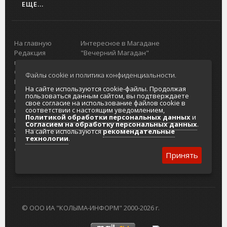
ЕЩЕ...
На главную
Интересное в Магадане
Редакция
"Вечерний Магадан"
портала
Городская доска объявлений
О проекте
Реклама
Файлы cookie и политика конфиденциальности.
Реклама на
Главный туристический портал
На сайте используются cookie-файлы. Продолжая
портале
Колымы
пользоваться данным сайтом, вы подтверждаете
Отзывы и
Политика в отношении обработки
свое согласие на использование файлов cookie в
соответствии с настоящим уведомлением,
предложения
персональных данных
Политикой обработки персональных данных
и
Интернет-
Согласие на обработку персональных
Согласием на обработку персональных данных
.
услуги
данных
На сайте используются
рекомендательные
технологии
.
Разработка
сайтов
Принять
© ООО ИА "КОЛЫМА-ИНФОРМ" 2000-2026 г.