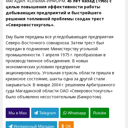
МАГАДАН. КОЛЫМА-ИНФОРМ.
45 лет назад (1965) с
целью повышения эффективности работы
добывающих предприятий и быстрейшего
решения топливной проблемы создан трест
«Северовостокуголь».
Ему были переданы все угледобывающие предприятия
Северо-Восточного совнархоза. Затем трест был
передан в подчинение Министерству угольной
промышленности. 1 апреля 1975 г. преобразован в
производственное объединение. В новых
экономических условиях предприятие
акционировалось. Угольная отрасль области пришла в
кризисное состояние, шахты одна за другой стали
закрываться. В январе 2004 г. решением Арбитражного
суда Магаданской области ОАО «Северовостокуголь»
было объявлено несостоятельным (банкротом).
Мы в Max
Telegram
Whatsapp
Rutube
Интересный Магадан
ОК