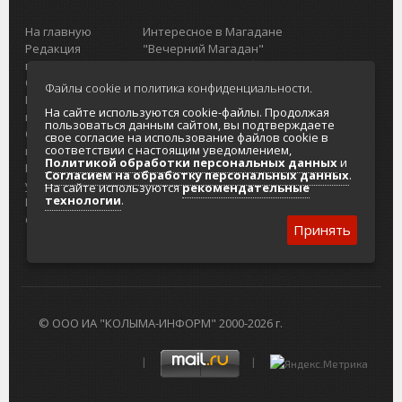
На главную
Интересное в Магадане
Редакция
"Вечерний Магадан"
портала
Городская доска объявлений
О проекте
Реклама
Файлы cookie и политика конфиденциальности.
Реклама на
Главный туристический портал
На сайте используются cookie-файлы. Продолжая
портале
Колымы
пользоваться данным сайтом, вы подтверждаете
Отзывы и
Политика в отношении обработки
свое согласие на использование файлов cookie в
соответствии с настоящим уведомлением,
предложения
персональных данных
Политикой обработки персональных данных
и
Интернет-
Согласие на обработку персональных
Согласием на обработку персональных данных
.
услуги
данных
На сайте используются
рекомендательные
технологии
.
Разработка
сайтов
Принять
© ООО ИА "КОЛЫМА-ИНФОРМ" 2000-2026 г.