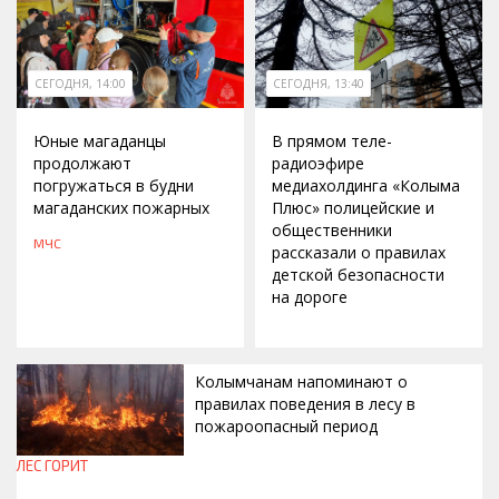
СЕГОДНЯ, 14:00
СЕГОДНЯ, 13:40
Юные магаданцы
В прямом теле-
продолжают
радиоэфире
погружаться в будни
медиахолдинга «Колыма
магаданских пожарных
Плюс» полицейские и
общественники
МЧС
рассказали о правилах
детской безопасности
на дороге
Колымчанам напоминают о
правилах поведения в лесу в
пожароопасный период
ЛЕС ГОРИТ
СЕГОДНЯ, 13:30