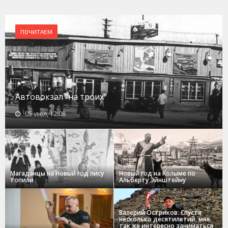
ПОЧИТАЕМ
Автовокзал "на троих"
05-июл, 12:08
Магаданцы на Новый год лису
Новый год на Колыме по
топили
Альберту Эйнштейну
Валерий Остриков: Спустя
несколько десятилетий, мне
так же интересно заниматься