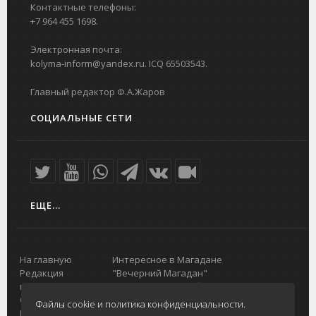
Контактные телефоны:
+7 964 455 1698.
Электронная почта:
kolyma-inform@yandex.ru. ICQ 65503543.
Главный редактор Ф.А.Жаров
СОЦИАЛЬНЫЕ СЕТИ
ЕЩЕ...
На главную
Интересное в Магадане
Редакция
"Вечерний Магадан"
портала
Городская доска объявлений
О проекте
Реклама
Файлы cookie и политика конфиденциальности.
Реклама на
Главный туристический портал