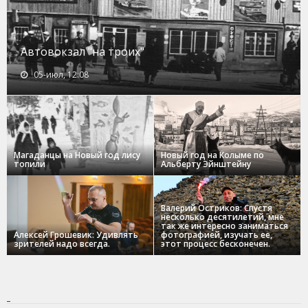
Автовокзал "на троих"
05-июл, 12:08
Магаданцы на Новый год лису
Новый год на Колыме по
топили
Альберту Эйнштейну
Валерий Остриков: Спустя
несколько десятилетий, мне
так же интересно заниматься
Алексей Грошевик: Удивлять
фотографией, изучать ее,
зрителей надо всегда.
этот процесс бесконечен.