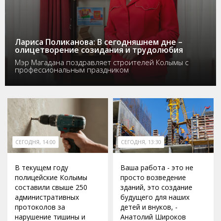
Лариса Поликанова: В сегодняшнем дне –
олицетворение созидания и трудолюбия
Мэр Магадана поздравляет строителей Колымы с
профессиональным праздником
СЕГОДНЯ, 14:00
СЕГОДНЯ, 13:30
В текущем году
Ваша работа - это не
полицейские Колымы
просто возведение
составили свыше 250
зданий, это создание
административных
будущего для наших
протоколов за
детей и внуков, -
нарушение тишины и
Анатолий Широков