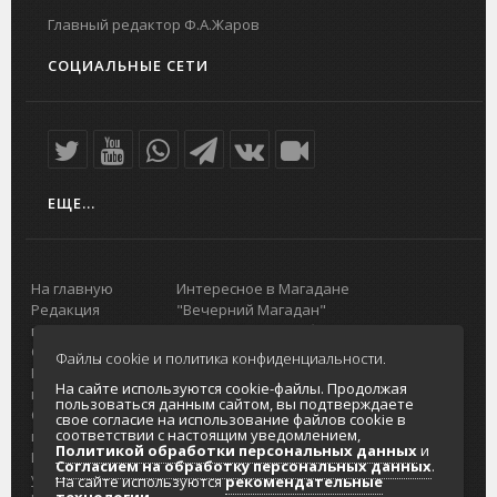
Главный редактор Ф.А.Жаров
СОЦИАЛЬНЫЕ СЕТИ
ЕЩЕ...
На главную
Интересное в Магадане
Редакция
"Вечерний Магадан"
портала
Городская доска объявлений
О проекте
Реклама
Файлы cookie и политика конфиденциальности.
Реклама на
Главный туристический портал
На сайте используются cookie-файлы. Продолжая
портале
Колымы
пользоваться данным сайтом, вы подтверждаете
Отзывы и
Политика в отношении обработки
свое согласие на использование файлов cookie в
соответствии с настоящим уведомлением,
предложения
персональных данных
Политикой обработки персональных данных
и
Интернет-
Согласие на обработку персональных
Согласием на обработку персональных данных
.
услуги
данных
На сайте используются
рекомендательные