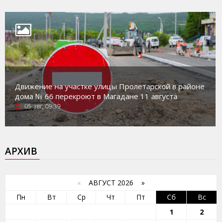
Движение на участке улицы Пролетарской в районе
дома № 66 перекроют в Магадане 11 августа
05-авг, 09:39
АРХИВ
«
АВГУСТ 2026 »
Пн
Вт
Ср
Чт
Пт
Сб
Вс
1
2