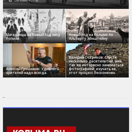
05-июл, 12:08
Магаданцы на Новый год лису
Новый год на Колыме по
топили
Альберту Эйнштейну
Валерий Остриков: Спустя
несколько десятилетий, мне
так же интересно заниматься
Алексей Грошевик: Удивлять
фотографией, изучать ее,
зрителей надо всегда.
этот процесс бесконечен.