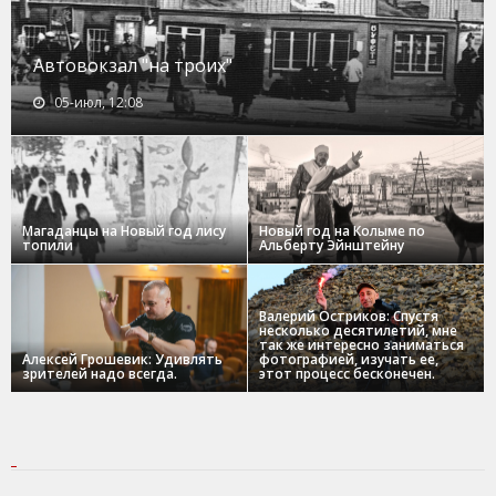
Автовокзал "на троих"
05-июл, 12:08
Магаданцы на Новый год лису
Новый год на Колыме по
топили
Альберту Эйнштейну
Валерий Остриков: Спустя
несколько десятилетий, мне
так же интересно заниматься
Алексей Грошевик: Удивлять
фотографией, изучать ее,
зрителей надо всегда.
этот процесс бесконечен.