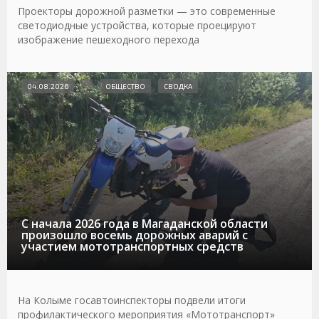
Проекторы дорожной разметки — это современные
светодиодные устройства, которые проецируют
изображение пешеходного перехода
04.08.2026
ОБЩЕСТВО
СВОДКА
С начала 2026 года в Магаданской области
произошло восемь дорожных аварий с
участием мототранспортных средств
На Колыме госавтоинспекторы подвели итоги
профилактического мероприятия «Мототранспорт»