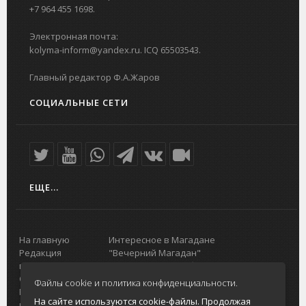
+7 964 455 1698.
Электронная почта:
kolyma-inform@yandex.ru. ICQ 65503543.
Главный редактор Ф.А.Жаров
СОЦИАЛЬНЫЕ СЕТИ
ЕЩЕ...
На главную
Интересное в Магадане
Редакция
"Вечерний Магадан"
портала
Городская доска объявлений
О проекте
Реклама
Файлы cookie и политика конфиденциальности.
Реклама на
Главный туристический портал
На сайте используются cookie-файлы. Продолжая
портале
Колымы