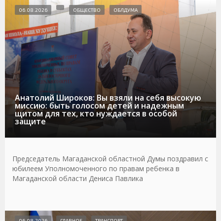
06.08.2026
ОБЩЕСТВО
ОБЛДУМА
Анатолий Широков: Вы взяли на себя высокую
миссию: быть голосом детей и надежным
щитом для тех, кто нуждается в особой
защите
Председатель Магаданской областной Думы поздравил с
юбилеем Уполномоченного по правам ребенка в
Магаданской области Дениса Павлика
06.08.2026
ГЛАВНОЕ
ТРАНСПОРТ