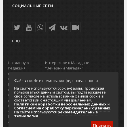
СОЦИАЛЬНЫЕ СЕТИ
ЕЩЕ...
На главную
Интересное в Магадане
Редакция
"Вечерний Магадан"
портала
Городская доска объявлений
О проекте
Реклама
Файлы cookie и политика конфиденциальности.
Реклама на
Главный туристический портал
На сайте используются cookie-файлы. Продолжая
портале
Колымы
пользоваться данным сайтом, вы подтверждаете
Отзывы и
Политика в отношении обработки
свое согласие на использование файлов cookie в
соответствии с настоящим уведомлением,
предложения
персональных данных
Политикой обработки персональных данных
и
Интернет-
Согласие на обработку персональных
Согласием на обработку персональных данных
.
услуги
данных
На сайте используются
рекомендательные
технологии
.
Разработка
сайтов
Принять