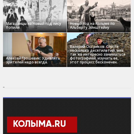
Магаданцы на Новый год лису
Новый год на Колыме по
топили
Альберту Эйнштейну
Валерий Остриков: Спустя
несколько десятилетий, мне
так же интересно заниматься
Алексей Грошевик: Удивлять
фотографией, изучать ее,
зрителей надо всегда.
этот процесс бесконечен.
КОЛЫМА.RU