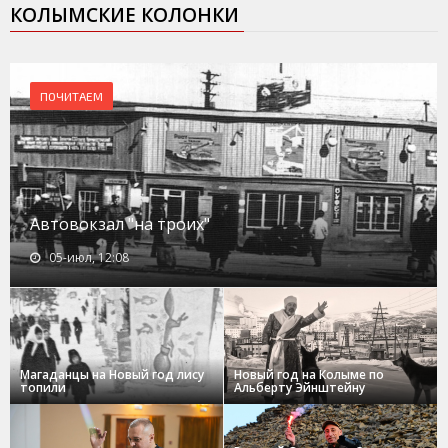
КОЛЫМСКИЕ КОЛОНКИ
ПОЧИТАЕМ
Автовокзал "на троих"
05-июл, 12:08
Магаданцы на Новый год лису
Новый год на Колыме по
топили
Альберту Эйнштейну