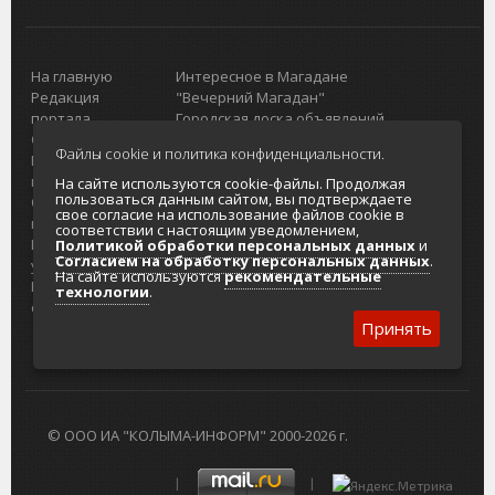
На главную
Интересное в Магадане
Редакция
"Вечерний Магадан"
портала
Городская доска объявлений
О проекте
Реклама
Файлы cookie и политика конфиденциальности.
Реклама на
Главный туристический портал
портале
Колымы
На сайте используются cookie-файлы. Продолжая
пользоваться данным сайтом, вы подтверждаете
Отзывы и
Политика в отношении обработки
свое согласие на использование файлов cookie в
предложения
персональных данных
соответствии с настоящим уведомлением,
Интернет-
Согласие на обработку персональных
Политикой обработки персональных данных
и
Согласием на обработку персональных данных
.
услуги
данных
На сайте используются
рекомендательные
Разработка
технологии
.
сайтов
Принять
© ООО ИА "КОЛЫМА-ИНФОРМ" 2000-2026 г.