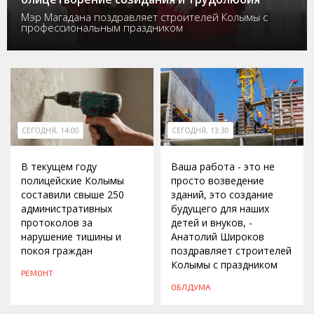
Мэр Магадана поздравляет строителей Колымы с
профессиональным праздником
СЕГОДНЯ, 14:00
СЕГОДНЯ, 13:30
В текущем году
Ваша работа - это не
полицейские Колымы
просто возведение
составили свыше 250
зданий, это создание
административных
будущего для наших
протоколов за
детей и внуков, -
нарушение тишины и
Анатолий Широков
покоя граждан
поздравляет строителей
Колымы с праздником
РЕМОНТ
ОБЛДУМА