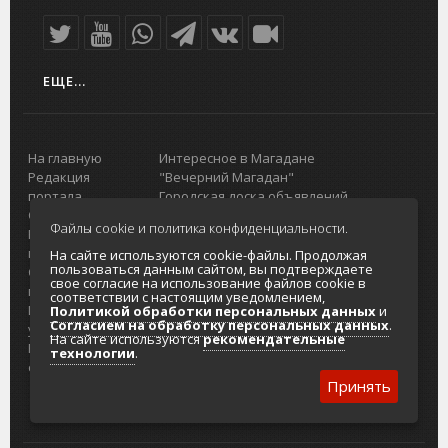
ЕЩЕ...
На главную
Интересное в Магадане
Редакция
"Вечерний Магадан"
портала
Городская доска объявлений
О проекте
Реклама
Файлы cookie и политика конфиденциальности.
Реклама на
Главный туристический портал
портале
Колымы
На сайте используются cookie-файлы. Продолжая
пользоваться данным сайтом, вы подтверждаете
Отзывы и
Политика в отношении обработки
свое согласие на использование файлов cookie в
предложения
персональных данных
соответствии с настоящим уведомлением,
Интернет-
Согласие на обработку персональных
Политикой обработки персональных данных
и
Согласием на обработку персональных данных
.
услуги
данных
На сайте используются
рекомендательные
Разработка
технологии
.
сайтов
Принять