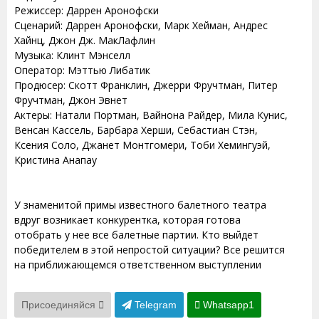
Режиссер: Даррен Аронофски
Сценарий: Даррен Аронофски, Марк Хейман, Андрес
Хайнц, Джон Дж. МакЛафлин
Музыка: Клинт Мэнселл
Оператор: Мэттью Либатик
Продюсер: Скотт Франклин, Джерри Фручтман, Питер
Фручтман, Джон Эвнет
Актеры: Натали Портман, Вайнона Райдер, Мила Кунис,
Венсан Кассель, Барбара Херши, Себастиан Стэн,
Ксения Соло, Джанет Монтгомери, Тоби Хемингуэй,
Кристина Анапау
У знаменитой примы известного балетного театра
вдруг возникает конкурентка, которая готова
отобрать у нее все балетные партии. Кто выйдет
победителем в этой непростой ситуации? Все решится
на приближающемся ответственном выступлении
Присоединяйся
Telegram
Whatsapp1