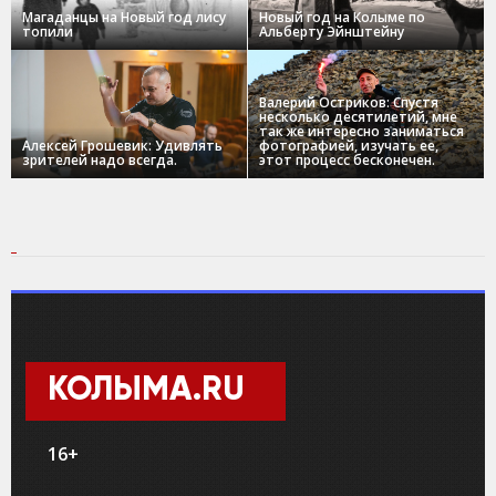
Магаданцы на Новый год лису
Новый год на Колыме по
топили
Альберту Эйнштейну
Валерий Остриков: Спустя
несколько десятилетий, мне
так же интересно заниматься
Алексей Грошевик: Удивлять
фотографией, изучать ее,
зрителей надо всегда.
этот процесс бесконечен.
КОЛЫМА.RU
16+