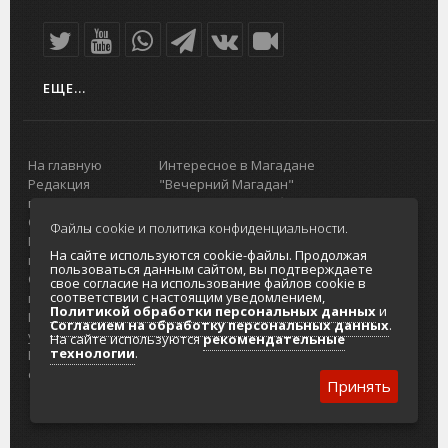
ЕЩЕ...
На главную
Интересное в Магадане
Редакция
"Вечерний Магадан"
портала
Городская доска объявлений
О проекте
Реклама
Файлы cookie и политика конфиденциальности.
Реклама на
Главный туристический портал
На сайте используются cookie-файлы. Продолжая
портале
Колымы
пользоваться данным сайтом, вы подтверждаете
Отзывы и
Политика в отношении обработки
свое согласие на использование файлов cookie в
соответствии с настоящим уведомлением,
предложения
персональных данных
Политикой обработки персональных данных
и
Интернет-
Согласие на обработку персональных
Согласием на обработку персональных данных
.
услуги
данных
На сайте используются
рекомендательные
технологии
.
Разработка
сайтов
Принять