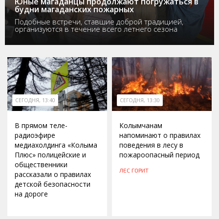
Юные магаданцы продолжают погружаться в
будни магаданских пожарных
Подобные встречи, ставшие доброй традицией,
организуются в течение всего летнего сезона
СЕГОДНЯ, 13:40
СЕГОДНЯ, 13:30
В прямом теле-
Колымчанам
радиоэфире
напоминают о правилах
медиахолдинга «Колыма
поведения в лесу в
Плюс» полицейские и
пожароопасный период
общественники
ЛЕС ГОРИТ
рассказали о правилах
детской безопасности
на дороге