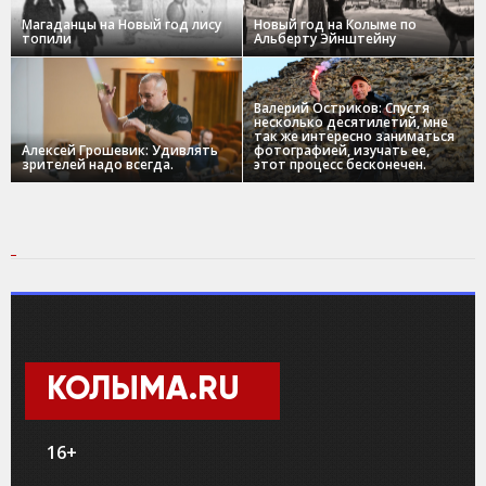
Магаданцы на Новый год лису
Новый год на Колыме по
топили
Альберту Эйнштейну
Валерий Остриков: Спустя
несколько десятилетий, мне
так же интересно заниматься
Алексей Грошевик: Удивлять
фотографией, изучать ее,
зрителей надо всегда.
этот процесс бесконечен.
КОЛЫМА.RU
16+