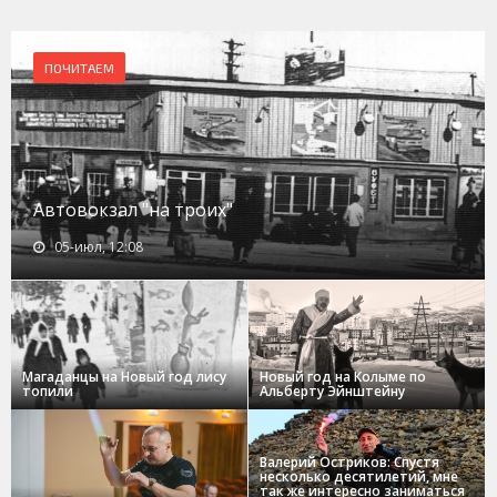
ПОЧИТАЕМ
Автовокзал "на троих"
05-июл, 12:08
Магаданцы на Новый год лису
Новый год на Колыме по
топили
Альберту Эйнштейну
Валерий Остриков: Спустя
несколько десятилетий, мне
так же интересно заниматься