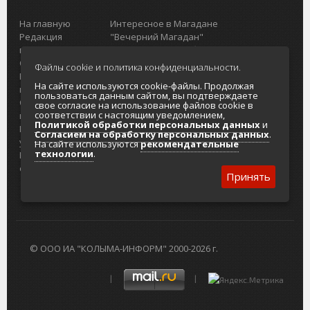
На главную
Интересное в Магадане
Редакция
"Вечерний Магадан"
портала
Городская доска объявлений
О проекте
Реклама
Файлы cookie и политика конфиденциальности.
Реклама на
Главный туристический портал
На сайте используются cookie-файлы. Продолжая
портале
Колымы
пользоваться данным сайтом, вы подтверждаете
Отзывы и
Политика в отношении обработки
свое согласие на использование файлов cookie в
соответствии с настоящим уведомлением,
предложения
персональных данных
Политикой обработки персональных данных
и
Интернет-
Согласие на обработку персональных
Согласием на обработку персональных данных
.
услуги
данных
На сайте используются
рекомендательные
технологии
.
Разработка
сайтов
Принять
© ООО ИА "КОЛЫМА-ИНФОРМ" 2000-2026 г.