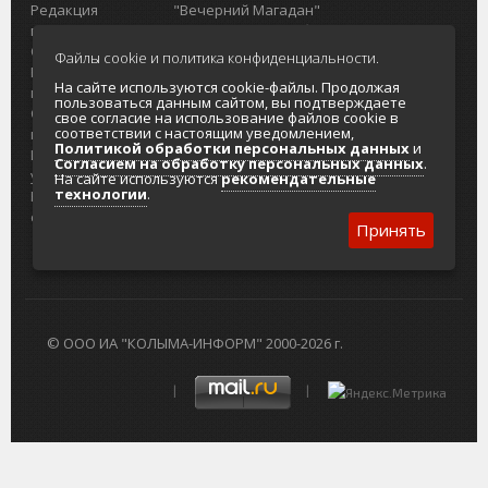
Редакция
"Вечерний Магадан"
портала
Городская доска объявлений
О проекте
Реклама
Файлы cookie и политика конфиденциальности.
Реклама на
Главный туристический портал
На сайте используются cookie-файлы. Продолжая
портале
Колымы
пользоваться данным сайтом, вы подтверждаете
Отзывы и
Политика в отношении обработки
свое согласие на использование файлов cookie в
соответствии с настоящим уведомлением,
предложения
персональных данных
Политикой обработки персональных данных
и
Интернет-
Согласие на обработку персональных
Согласием на обработку персональных данных
.
услуги
данных
На сайте используются
рекомендательные
технологии
.
Разработка
сайтов
Принять
© ООО ИА "КОЛЫМА-ИНФОРМ" 2000-2026 г.