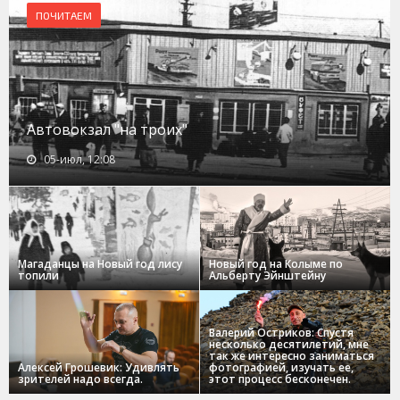
ПОЧИТАЕМ
Автовокзал "на троих"
05-июл, 12:08
Магаданцы на Новый год лису
Новый год на Колыме по
топили
Альберту Эйнштейну
Валерий Остриков: Спустя
несколько десятилетий, мне
так же интересно заниматься
Алексей Грошевик: Удивлять
фотографией, изучать ее,
зрителей надо всегда.
этот процесс бесконечен.