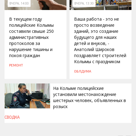
ВЧЕРА, 14:00
ВЧЕРА, 13:30
В текущем году
Ваша работа - это не
полицейские Колымы
просто возведение
составили свыше 250
зданий, это создание
административных
будущего для наших
протоколов за
детей и внуков, -
нарушение тишины и
Анатолий Широков
покоя граждан
поздравляет строителей
Колымы с праздником
РЕМОНТ
ОБЛДУМА
На Колыме полицейские
установили местонахождение
шестерых человек, объявленных в
розыск
СВОДКА
ВЧЕРА, 13:00