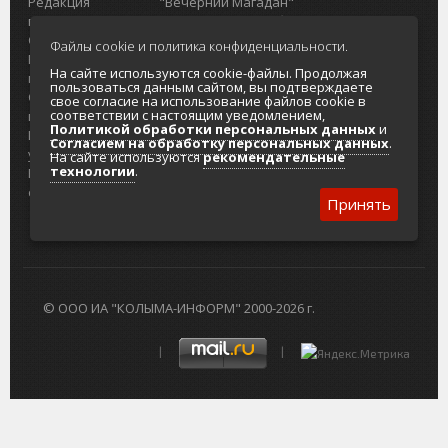
Редакция
"Вечерний Магадан"
портала
Городская доска объявлений
О проекте
Реклама
Файлы cookie и политика конфиденциальности.
Реклама на
Главный туристический портал
На сайте используются cookie-файлы. Продолжая
портале
Колымы
пользоваться данным сайтом, вы подтверждаете
Отзывы и
Политика в отношении обработки
свое согласие на использование файлов cookie в
соответствии с настоящим уведомлением,
предложения
персональных данных
Политикой обработки персональных данных
и
Интернет-
Согласие на обработку персональных
Согласием на обработку персональных данных
.
услуги
данных
На сайте используются
рекомендательные
технологии
.
Разработка
сайтов
Принять
© ООО ИА "КОЛЫМА-ИНФОРМ" 2000-2026 г.