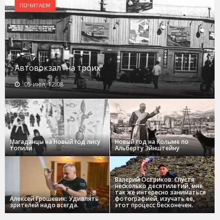
ПОЧИТАЕМ
Автовокзал "на троих"
05-июл, 12:08
Магаданцы на Новый год лису
Новый год на Колыме по
топили
Альберту Эйнштейну
Валерий Остриков: Спустя
несколько десятилетий, мне
так же интересно заниматься
Алексей Грошевик: Удивлять
фотографией, изучать ее,
зрителей надо всегда.
этот процесс бесконечен.