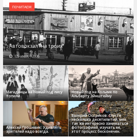
ПОЧИТАЕМ
Автовокзал "на троих"
05-июл, 12:08
Магаданцы на Новый год лису
Новый год на Колыме по
топили
Альберту Эйнштейну
Валерий Остриков: Спустя
несколько десятилетий, мне
так же интересно заниматься
Алексей Грошевик: Удивлять
фотографией, изучать ее,
зрителей надо всегда.
этот процесс бесконечен.