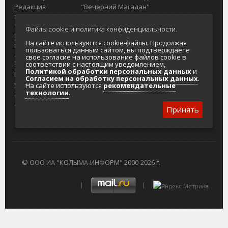
Редакция
"Вечерний Магадан"
портала
Городская доска объявлений
О проекте
Реклама
Файлы cookie и политика конфиденциальности.
Реклама на
Главный туристический портал
На сайте используются cookie-файлы. Продолжая
портале
Колымы
пользоваться данным сайтом, вы подтверждаете
Отзывы и
Политика в отношении обработки
свое согласие на использование файлов cookie в
соответствии с настоящим уведомлением,
предложения
персональных данных
Политикой обработки персональных данных
и
Интернет-
Согласие на обработку персональных
Согласием на обработку персональных данных
.
услуги
данных
На сайте используются
рекомендательные
технологии
.
Разработка
сайтов
Принять
© ООО ИА "КОЛЫМА-ИНФОРМ" 2000-2026 г.