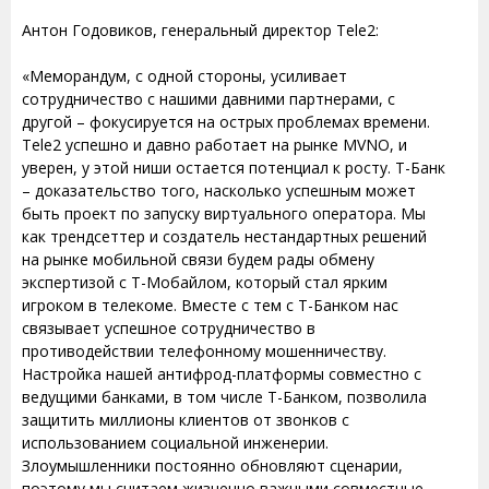
Антон Годовиков, генеральный директор Tele2:
«Меморандум, с одной стороны, усиливает
сотрудничество с нашими давними партнерами, с
другой – фокусируется на острых проблемах времени.
Tele2 успешно и давно работает на рынке MVNO, и
уверен, у этой ниши остается потенциал к росту. Т-Банк
– доказательство того, насколько успешным может
быть проект по запуску виртуального оператора. Мы
как трендсеттер и создатель нестандартных решений
на рынке мобильной связи будем рады обмену
экспертизой с Т-Мобайлом, который стал ярким
игроком в телекоме. Вместе с тем с Т-Банком нас
связывает успешное сотрудничество в
противодействии телефонному мошенничеству.
Настройка нашей антифрод-платформы совместно с
ведущими банками, в том числе Т-Банком, позволила
защитить миллионы клиентов от звонков с
использованием социальной инженерии.
Злоумышленники постоянно обновляют сценарии,
поэтому мы считаем жизненно важными совместные