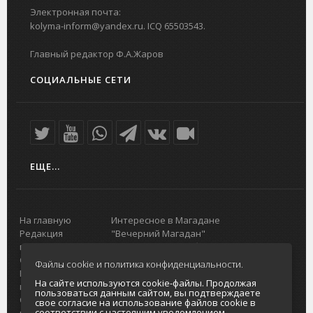
Электронная почта:
kolyma-inform@yandex.ru. ICQ 65503543.
Главный редактор Ф.А.Жаров
СОЦИАЛЬНЫЕ СЕТИ
ЕЩЕ...
На главную
Интересное в Магадане
Редакция
"Вечерний Магадан"
портала
Городская доска объявлений
О проекте
Реклама
Файлы cookie и политика конфиденциальности.
Реклама на
Главный туристический портал
На сайте используются cookie-файлы. Продолжая
портале
Колымы
пользоваться данным сайтом, вы подтверждаете
Отзывы и
Политика в отношении обработки
свое согласие на использование файлов cookie в
соответствии с настоящим уведомлением,