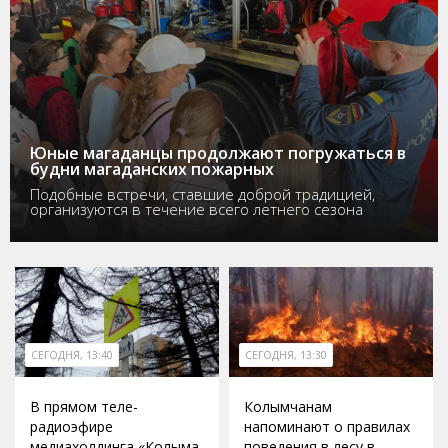
Юные магаданцы продолжают погружаться в
будни магаданских пожарных
Подобные встречи, ставшие доброй традицией,
организуются в течение всего летнего сезона
СЕГОДНЯ, 13:40
СЕГОДНЯ, 13:30
В прямом теле-
Колымчанам
радиоэфире
напоминают о правилах
медиахолдинга «Колыма
поведения в лесу в