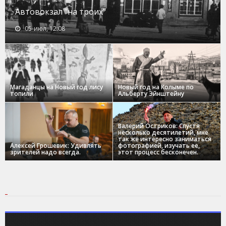
Автовокзал "на троих"
05-июл, 12:08
Магаданцы на Новый год лису
Новый год на Колыме по
топили
Альберту Эйнштейну
Валерий Остриков: Спустя
несколько десятилетий, мне
так же интересно заниматься
Алексей Грошевик: Удивлять
фотографией, изучать ее,
зрителей надо всегда.
этот процесс бесконечен.