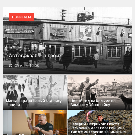
ПОЧИТАЕМ
Автовокзал "на троих"
05-июл, 12:08
Магаданцы на Новый год лису
Новый год на Колыме по
топили
Альберту Эйнштейну
Валерий Остриков: Спустя
несколько десятилетий, мне
так же интересно заниматься