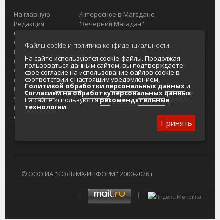
На главную
Интересное в Магадане
Редакция
"Вечерний Магадан"
портала
Городская доска объявлений
О проекте
Реклама
Файлы cookie и политика конфиденциальности.
Реклама на
Главный туристический портал
На сайте используются cookie-файлы. Продолжая
портале
Колымы
пользоваться данным сайтом, вы подтверждаете
Отзывы и
Политика в отношении обработки
свое согласие на использование файлов cookie в
соответствии с настоящим уведомлением,
предложения
персональных данных
Политикой обработки персональных данных
и
Интернет-
Согласие на обработку персональных
Согласием на обработку персональных данных
.
услуги
данных
На сайте используются
рекомендательные
технологии
.
Разработка
сайтов
Принять
© ООО ИА "КОЛЫМА-ИНФОРМ" 2000-2026 г.