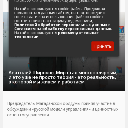
Файлы cookie и политика конфиденциальности.
На сайте используются cookie-файлы. Продолжая
пользоваться данным сайтом, вы подтверждаете
свое согласие на использование файлов cookie в
05.08.2026
ОБЩЕСТВО
соответствии с настоящим уведомлением,
Политикой обработки персональных данных
и
Согласием на обработку персональных данных
.
На сайте используются
рекомендательные
технологии
.
Принять
Анатолий Широков: Мир стал многополярным,
и это уже не просто теория - это реальность,
в которой мы живем и работаем
Председатель Магаданской облдумы принял участие в
обсуждении «русской модели управления» и ценностных
основ госуправления