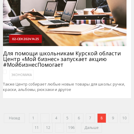
02-СЕН 2024 14:25
Для помощи школьникам Курской области
Центр «Мой бизнес» запускает акцию
#МойбизнесПомогает
ЭКОНОМИКА
Также Центр собирает любые новые товары для школы: ручки,
краски, альбомы, рюкзаки и другое
Назад
1
...
4
5
6
7
8
9
10
11
12
...
196
Дальше