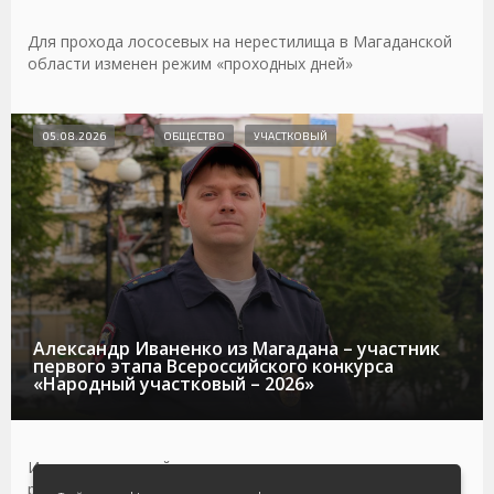
Для прохода лососевых на нерестилища в Магаданской
области изменен режим «проходных дней»
05.08.2026
ОБЩЕСТВО
УЧАСТКОВЫЙ
Александр Иваненко из Магадана – участник
первого этапа Всероссийского конкурса
«Народный участковый – 2026»
Интуиция и настойчивость помогли участковому
раскрыть дело с пропавшей потерпевшей